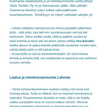
Kotimaista ompelutyötä jo yli kolmekymmentä vuotta tehnyt
Stefa Textiles Oy on jo harvinaisuus
alalla. Näin pitkään
Suomessa toiminut yritys kokee vahvuudekseen
muuntautumisen. Sinnikkyys on
vienyt vaikeiden aikojen yli.
– Lähdin yrittäjäksi vahingossa kun minua pyydettiin jatkamaan
työtä – sillä yritys, joka teki mm. asuntovaunujen verhoja teki
konkurssin. Silloin elettiin vuotta 1989 ja ajattelin vuoden tai
kaksi kokeilla ja tässä sitä nyt ollaan, kertoo yrittäjä
Aira Ikävalko
.
Vaikka alkuun oli ajatus kokeilla yrittämistä muutaman vuoden ajan,
valinta jäädä alalle ei silti kaduta Airaa.
– Kovaa työtä on ollut ja mielenkiintoistakin. On ollut erilaisia
ihmisiä ja erilaisia töitä, osa asiakkaista on pysynyt ja osa vaihtunut
vuosien varrella.
Laatua ja toimitusvarmuutta Lahesta
– Tähän kolmeenkymmeneen vuoteen mahtuu niin hyviä kuin
huonoja aikoja. Työtä on
riittänyt, kun on osannut muuntautua ja
sopeutua. Osaamisemme taustalla on laatu, siitä ei ole
tingitty,
vaikka useampikin lama on osunut matkan varrelle. Olemme
tehneet vaikeitakin
ompelutöitä ja erikoistuneet silloin kun on