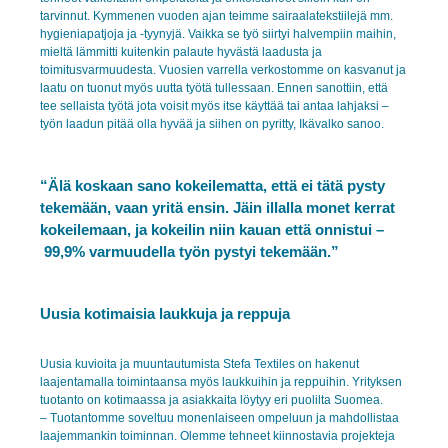
tarvinnut. Kymmenen vuoden ajan teimme sairaalatekstiilejä mm.
hygieniapatjoja ja -tyynyjä. Vaikka se työ siirtyi halvempiin maihin,
mieltä lämmitti kuitenkin palaute hyvästä laadusta ja
toimitusvarmuudesta. Vuosien varrella verkostomme on kasvanut ja
laatu on tuonut myös uutta työtä tullessaan. Ennen sanottiin, että
tee sellaista työtä jota voisit myös itse käyttää tai antaa lahjaksi –
työn laadun pitää olla hyvää ja siihen on pyritty, Ikävalko sanoo.
“Älä koskaan sano kokeilematta, että ei tätä pysty
tekemään, vaan yritä ensin. Jäin illalla monet kerrat
kokeilemaan, ja kokeilin niin kauan että onnistui –
99,9% varmuudella työn pystyi tekemään.”
Uu
sia
kotimaisia laukkuja ja reppuja
Uusia kuvioita ja muuntautumista Stefa Textiles on hakenut
laajentamalla toimintaansa myös
laukkuihin ja reppuihin. Yrityksen
tuotanto on kotimaassa ja asiakkaita löytyy eri puolilta Suomea.
– Tuotantomme soveltuu monenlaiseen ompeluun ja mahdollistaa
laajemmankin toiminnan.
Olemme tehneet kiinnostavia projekteja