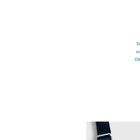
T
s
Ol