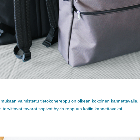
 mukaan valmistettu tietokonereppu on oikean kokoinen kannettavalle, ma
n tarvittavat tavarat sopivat hyvin reppuun kotiin kannettavaksi.