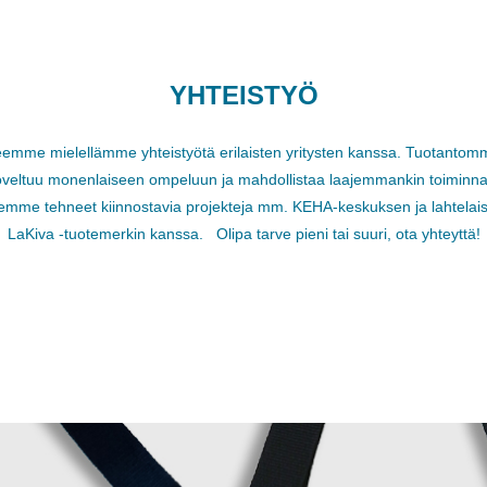
YHTEISTYÖ
eemme mielellämme yhteistyötä erilaisten yritysten kanssa. Tuotantom
oveltuu monenlaiseen ompeluun ja mahdollistaa laajemmankin toiminna
emme tehneet kiinnostavia projekteja mm. KEHA-keskuksen ja lahtelai
LaKiva -tuotemerkin kanssa. Olipa tarve pieni tai suuri, ota yhteyttä!