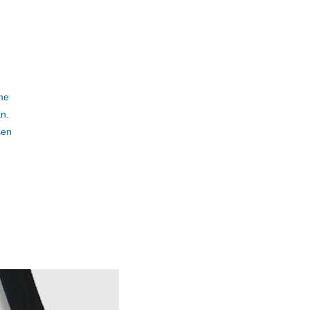
me
n.
sen